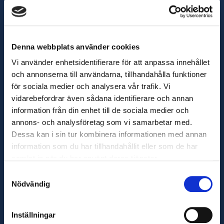
Integritetspolicy
Denna webbplats använder cookies
Båtförsäljning
Vi använder enhetsidentifierare för att anpassa innehållet
och annonserna till användarna, tillhandahålla funktioner
Båtbutikens öppettider
för sociala medier och analysera vår trafik. Vi
må-fre 9-16
vidarebefordrar även sådana identifierare och annan
information från din enhet till de sociala medier och
lö 10-13
annons- och analysföretag som vi samarbetar med.
Dessa kan i sin tur kombinera informationen med annan
Båtvisningar enling överenskommelse
information som du har tillhandahållit eller som de har
0400 840 985
samlat in när du har använt deras tjänster.
Samtyckesval
Trafi båtregistrering vardagar 9:30-14
Nödvändig
Under helgdagar håller vi stängt
Inställningar