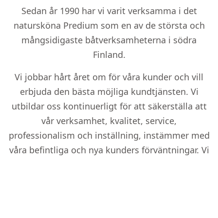
Sedan år 1990 har vi varit verksamma i det
natursköna Predium som en av de största och
mångsidigaste båtverksamheterna i södra
Finland.
Vi jobbar hårt året om för våra kunder och vill
erbjuda den bästa möjliga kundtjänsten. Vi
utbildar oss kontinuerligt för att säkerställa att
vår verksamhet, kvalitet, service,
professionalism och inställning, instämmer med
våra befintliga och nya kunders förväntningar. Vi
har ofta blivit belönade av våra
samarbetspartners för t.ex. årets försäljare,
årets kundservice, årets servicetjänst och största
återförsäljare.