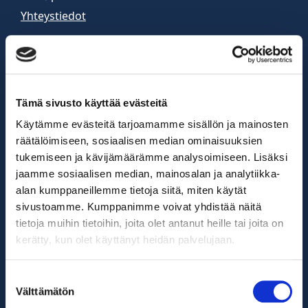
Yhteystiedot
Tämä sivusto käyttää evästeitä
Käytämme evästeitä tarjoamamme sisällön ja mainosten
Tietosuojaseloste
räätälöimiseen, sosiaalisen median ominaisuuksien
tukemiseen ja kävijämäärämme analysoimiseen. Lisäksi
Venemyynti
jaamme sosiaalisen median, mainosalan ja analytiikka-
alan kumppaneillemme tietoja siitä, miten käytät
Venemyymälä auki
sivustoamme. Kumppanimme voivat yhdistää näitä
arkisin 9-16
tietoja muihin tietoihin, joita olet antanut heille tai joita on
kerätty, kun olet käyttänyt heidän palvelujaan.
la 10-13
Vene-esittelyt sopimuksen mukaan
Suostumuksen
Välttämätön
valinta
0400 840 985