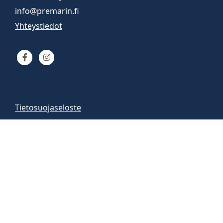
info@premarin.fi
Yhteystiedot
Tietosuojaseloste
Venemyynti
Venemyymälä auki
arkisin 9-16
la 10-13
Vene-esittelyt sopimuksen mukaan