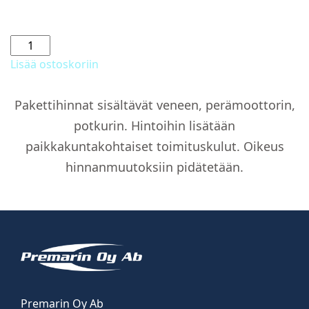
Kansiluukku
määrä
Lisää ostoskoriin
Pakettihinnat sisältävät veneen, perämoottorin,
potkurin. Hintoihin lisätään
paikkakuntakohtaiset toimituskulut. Oikeus
hinnanmuutoksiin pidätetään.
Premarin Oy Ab