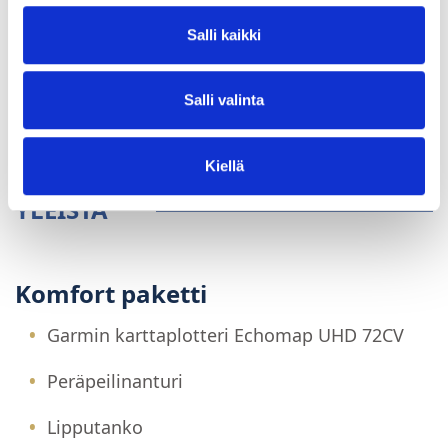
Salli kaikki
Salli valinta
Kiellä
YLEISTÄ
Komfort paketti
Garmin karttaplotteri Echomap UHD 72CV
Peräpeilinanturi
Lipputanko