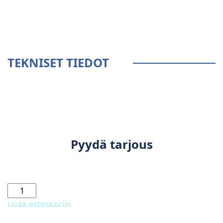
TEKNISET TIEDOT
Pyydä tarjous
485
S
Lisää ostoskoriin
Komfort