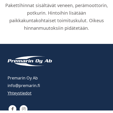
paketti
Pakettihinnat sisältävät veneen, perämoottorin,
-
potkurin. Hintoihin lisätään
valkoinen
runko
paikkakuntakohtaiset toimituskulut. Oikeus
määrä
hinnanmuutoksiin pidätetään.
Premarin Oy Ab
info@premarin.fi
Yhteystiedot