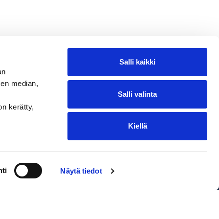
Salli kaikki
an
sen median,
Salli valinta
on kerätty,
Kiellä
ntakohtaiset toimituskulut. Oikeus
ti
Näytä tiedot
EDIUM Satamakauppa & Ravintola