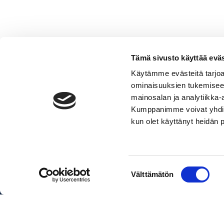
Tämä sivusto käyttää eväs
Käytämme evästeitä tarjoa
ominaisuuksien tukemisee
605
mainosalan ja analytiikka-
Ajokuomu
Lisää ostoskoriin
Kumppanimme voivat yhdistää 
ilman
kun olet käyttänyt heidän 
asennusta
Pakettihinnat sisältävät veneen, 
määrä
Suostumuksen
Välttämätön
valinta