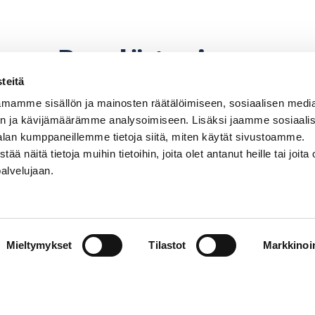
Pyydä tarjous
teitä
mamme sisällön ja mainosten räätälöimiseen, sosiaalisen medi
n ja kävijämäärämme analysoimiseen. Lisäksi jaamme sosiaali
alan kumppaneillemme tietoja siitä, miten käytät sivustoamme.
näitä tietoja muihin tietoihin, joita olet antanut heille tai joita 
palvelujaan.
perämoottorin, potkurin. Hintoihin lisätään paikkaku
hinnanmuutoksiin pidätetään.
Mieltymykset
Tilastot
Markkinoin
Venemyynti
PR