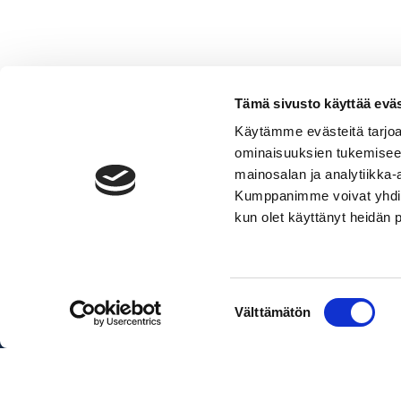
Tämä sivusto käyttää eväs
Käytämme evästeitä tarjoa
ominaisuuksien tukemisee
Eliönestomaali
mainosalan ja analytiikka-
määrä
Lisää ostoskoriin
Kumppanimme voivat yhdistää 
kun olet käyttänyt heidän 
Pakettihinnat sisältävät veneen, 
Suostumuksen
Välttämätön
valinta