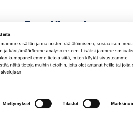
Pyydä tarjous
teitä
mamme sisällön ja mainosten räätälöimiseen, sosiaalisen medi
n ja kävijämäärämme analysoimiseen. Lisäksi jaamme sosiaali
alan kumppaneillemme tietoja siitä, miten käytät sivustoamme.
näitä tietoja muihin tietoihin, joita olet antanut heille tai joita 
palvelujaan.
perämoottorin, potkurin. Hintoihin lisätään paikkaku
hinnanmuutoksiin pidätetään.
Mieltymykset
Tilastot
Markkinoin
Venemyynti
PR