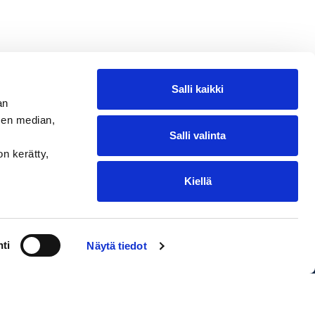
Salli kaikki
an
sen median,
Salli valinta
on kerätty,
Kiellä
ntakohtaiset toimituskulut. Oikeus
ti
Näytä tiedot
EDIUM Satamakauppa & Ravintola