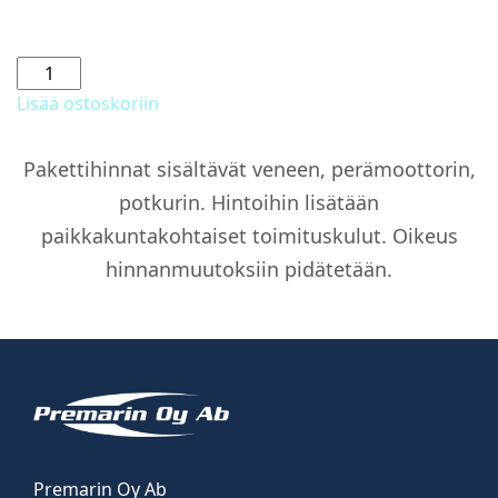
805
Ajokuomu
Lisää ostoskoriin
ilman
asennusta
Pakettihinnat sisältävät veneen, perämoottorin,
määrä
potkurin. Hintoihin lisätään
paikkakuntakohtaiset toimituskulut. Oikeus
hinnanmuutoksiin pidätetään.
Premarin Oy Ab