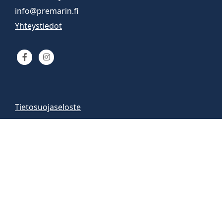
info@premarin.fi
Yhteystiedot
Tietosuojaseloste
Venemyynti
Venemyymälä auki
arkisin 9-16
la 10-13
Vene-esittelyt sopimuksen mukaan