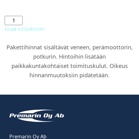
Eliönestomaali
määrä
Lisää ostoskoriin
Pakettihinnat sisältävät veneen, perämoottorin,
potkurin. Hintoihin lisätään
paikkakuntakohtaiset toimituskulut. Oikeus
hinnanmuutoksiin pidätetään.
Premarin Oy Ab