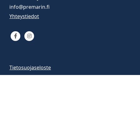
info@premarin.fi
Yhteystiedot
Tietosuojaseloste
Venemyynti
Venemyymälä auki
arkisin 9-16
la 10-13
Vene-esittelyt sopimuksen mukaan