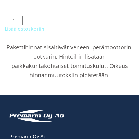
Satamapeite
ilman
Lisää ostoskoriin
asennusta
määrä
Pakettihinnat sisältävät veneen, perämoottorin,
potkurin. Hintoihin lisätään
paikkakuntakohtaiset toimituskulut. Oikeus
hinnanmuutoksiin pidätetään.
Premarin Oy Ab