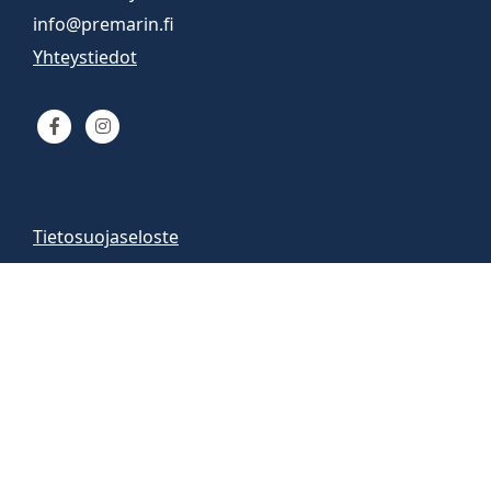
info@premarin.fi
Yhteystiedot
Tietosuojaseloste
Venemyynti
Venemyymälä auki
arkisin 9-16
la 10-13
Vene-esittelyt sopimuksen mukaan