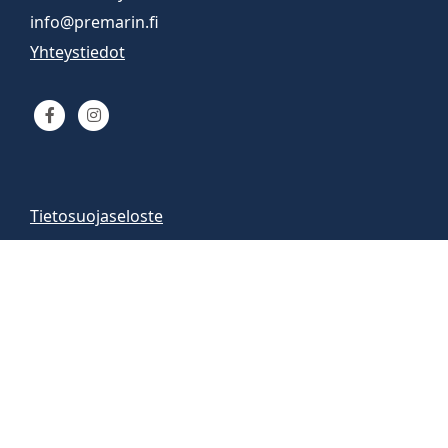
info@premarin.fi
Yhteystiedot
Tietosuojaseloste
Venemyynti
Venemyymälä auki
arkisin 9-16
la 10-13
Vene-esittelyt sopimuksen mukaan