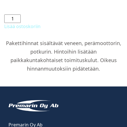
Säilytyspeite
määrä
Lisää ostoskoriin
Pakettihinnat sisältävät veneen, perämoottorin,
potkurin. Hintoihin lisätään
paikkakuntakohtaiset toimituskulut. Oikeus
hinnanmuutoksiin pidätetään.
Premarin Oy Ab