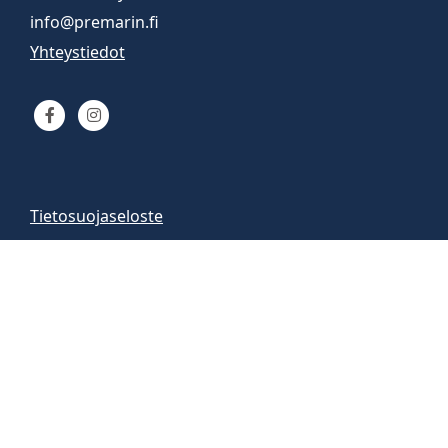
info@premarin.fi
Yhteystiedot
Tietosuojaseloste
Venemyynti
Venemyymälä auki
arkisin 9-16
la 10-13
Vene-esittelyt sopimuksen mukaan