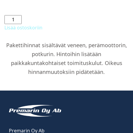
Abloy-
lukkosarja
Lisää ostoskoriin
määrä
Pakettihinnat sisältävät veneen, perämoottorin,
potkurin. Hintoihin lisätään
paikkakuntakohtaiset toimituskulut. Oikeus
hinnanmuutoksiin pidätetään.
Premarin Oy Ab