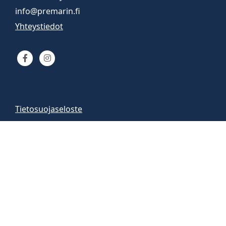
info@premarin.fi
Yhteystiedot
Tietosuojaseloste
Venemyynti
Venemyymälä auki
arkisin 9-16
la 10-13
Vene-esittelyt sopimuksen mukaan