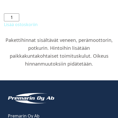
Pulpetin
suojahuppu
Lisää ostoskoriin
määrä
Pakettihinnat sisältävät veneen, perämoottorin,
potkurin. Hintoihin lisätään
paikkakuntakohtaiset toimituskulut. Oikeus
hinnanmuutoksiin pidätetään.
Premarin Oy Ab