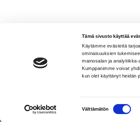
Tämä sivusto käyttää eväs
Käytämme evästeitä tarjoa
ominaisuuksien tukemisee
Äänentoisto,
mainosalan ja analytiikka-
2
Lisää ostoskoriin
Kumppanimme voivat yhdistää 
kaiutinta
kun olet käyttänyt heidän 
määrä
Pakettihinnat sisältävät veneen, 
Suostumuksen
Välttämätön
valinta