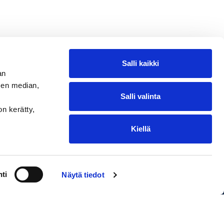
Salli kaikki
an
sen median,
Salli valinta
on kerätty,
Kiellä
ntakohtaiset toimituskulut. Oikeus
ti
Näytä tiedot
EDIUM Satamakauppa & Ravintola