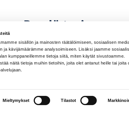
Pyydä tarjous
teitä
mamme sisällön ja mainosten räätälöimiseen, sosiaalisen medi
n ja kävijämäärämme analysoimiseen. Lisäksi jaamme sosiaali
alan kumppaneillemme tietoja siitä, miten käytät sivustoamme.
näitä tietoja muihin tietoihin, joita olet antanut heille tai joita 
palvelujaan.
perämoottorin, potkurin. Hintoihin lisätään paikkaku
hinnanmuutoksiin pidätetään.
Mieltymykset
Tilastot
Markkinoin
Venemyynti
PR