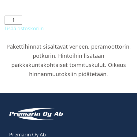
Äänentoisto,
2
Lisää ostoskoriin
kaiutinta
määrä
Pakettihinnat sisältävät veneen, perämoottorin,
potkurin. Hintoihin lisätään
paikkakuntakohtaiset toimituskulut. Oikeus
hinnanmuutoksiin pidätetään.
Premarin Oy Ab