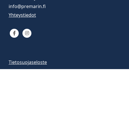
info@premarin.fi
Yhteystiedot
Tietosuojaseloste
Venemyynti
Venemyymälä auki
arkisin 9-16
la 10-13
Vene-esittelyt sopimuksen mukaan