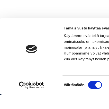
Tämä sivusto käyttää eväs
Käytämme evästeitä tarjoa
ominaisuuksien tukemisee
Pöydän
mainosalan ja analytiikka-
jalkasarja
Lisää ostoskoriin
Kumppanimme voivat yhdistää 
määrä
kun olet käyttänyt heidän 
Pakettihinnat sisältävät veneen, 
Suostumuksen
Välttämätön
valinta