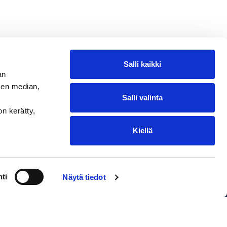
Salli kaikki
an
sen median,
Salli valinta
on kerätty,
Kiellä
ntakohtaiset toimituskulut. Oikeus
ti
Näytä tiedot
EDIUM Satamakauppa & Ravintola