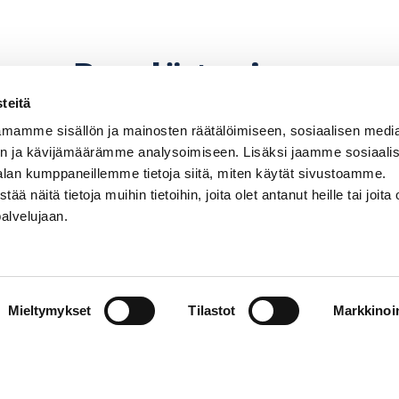
Pyydä tarjous
teitä
mamme sisällön ja mainosten räätälöimiseen, sosiaalisen medi
n ja kävijämäärämme analysoimiseen. Lisäksi jaamme sosiaali
alan kumppaneillemme tietoja siitä, miten käytät sivustoamme.
näitä tietoja muihin tietoihin, joita olet antanut heille tai joita 
palvelujaan.
perämoottorin, potkurin. Hintoihin lisätään paikkaku
hinnanmuutoksiin pidätetään.
Mieltymykset
Tilastot
Markkinoin
Venemyynti
PR