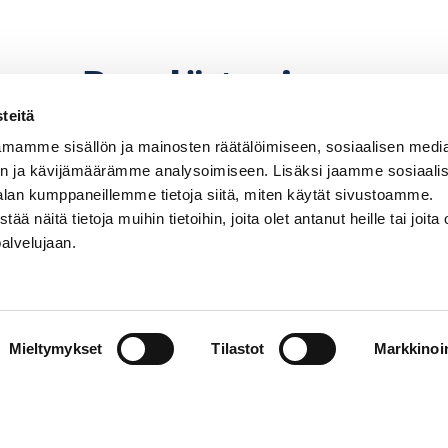
Pyydä tarjous
teitä
mamme sisällön ja mainosten räätälöimiseen, sosiaalisen medi
n ja kävijämäärämme analysoimiseen. Lisäksi jaamme sosiaali
alan kumppaneillemme tietoja siitä, miten käytät sivustoamme.
näitä tietoja muihin tietoihin, joita olet antanut heille tai joita 
palvelujaan.
perämoottorin, potkurin. Hintoihin lisätään paikkaku
hinnanmuutoksiin pidätetään.
Mieltymykset
Tilastot
Markkinoin
Venemyynti
PR