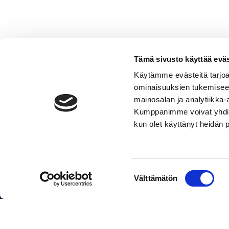
Tämä sivusto käyttää eväs
Käytämme evästeitä tarjoa
ominaisuuksien tukemisee
Äänentoisto,
mainosalan ja analytiikka-
2
Lisää ostoskoriin
Kumppanimme voivat yhdistää 
kaiutinta
kun olet käyttänyt heidän 
määrä
Pakettihinnat sisältävät veneen, 
Suostumuksen
Välttämätön
valinta