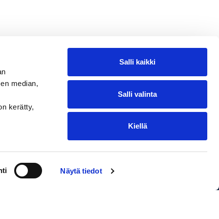
Salli kaikki
an
sen median,
Salli valinta
on kerätty,
Kiellä
ntakohtaiset toimituskulut. Oikeus
ti
Näytä tiedot
EDIUM Satamakauppa & Ravintola