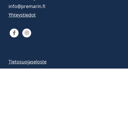
info@premarin.fi
Yhteystiedot
Tietosuojaseloste
Venemyynti
Venemyymälä auki
arkisin 9-16
la 10-13
Vene-esittelyt sopimuksen mukaan