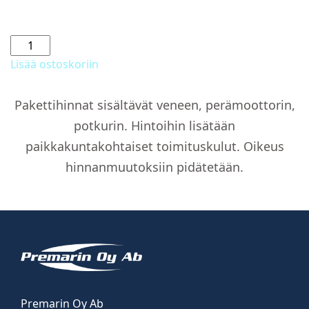
Vesihiihtokoukku
määrä
Lisää ostoskoriin
Pakettihinnat sisältävät veneen, perämoottorin,
potkurin. Hintoihin lisätään
paikkakuntakohtaiset toimituskulut. Oikeus
hinnanmuutoksiin pidätetään.
Premarin Oy Ab