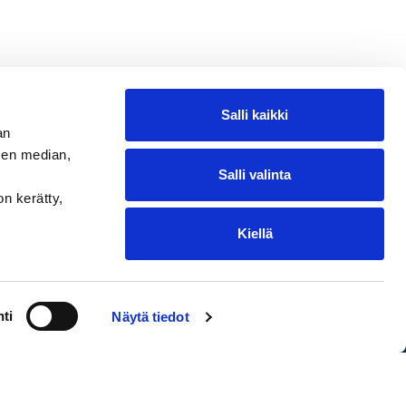
Salli kaikki
an
sen median,
Salli valinta
on kerätty,
Kiellä
ntakohtaiset toimituskulut. Oikeus
ti
Näytä tiedot
EDIUM Satamakauppa & Ravintola