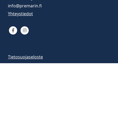
info@premarin.fi
Yhteystiedot
Tietosuojaseloste
Venemyynti
Venemyymälä auki
arkisin 9-16
la 10-13
Vene-esittelyt sopimuksen mukaan