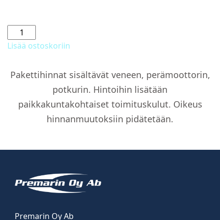
Painevesijärjestelmä
määrä
Lisää ostoskoriin
Pakettihinnat sisältävät veneen, perämoottorin,
potkurin. Hintoihin lisätään
paikkakuntakohtaiset toimituskulut. Oikeus
hinnanmuutoksiin pidätetään.
Premarin Oy Ab