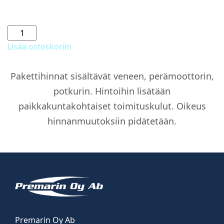
Pöytä
ja
Lisää ostoskoriin
jalka
määrä
Pakettihinnat sisältävät veneen, perämoottorin,
potkurin. Hintoihin lisätään
paikkakuntakohtaiset toimituskulut. Oikeus
hinnanmuutoksiin pidätetään.
Premarin Oy Ab