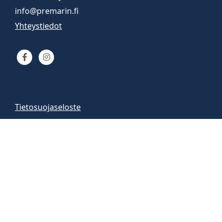
info@premarin.fi
Yhteystiedot
Tietosuojaseloste
Venemyynti
Venemyymälä auki
arkisin 9-16
la 10-13
Vene-esittelyt sopimuksen mukaan