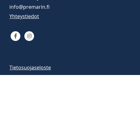
info@premarin.fi
Yhteystiedot
Tietosuojaseloste
Venemyynti
Venemyymälä auki
arkisin 9-16
la 10-13
Vene-esittelyt sopimuksen mukaan