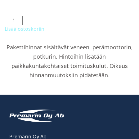
Kompassi
määrä
Lisää ostoskoriin
Pakettihinnat sisältävät veneen, perämoottorin,
potkurin. Hintoihin lisätään
paikkakuntakohtaiset toimituskulut. Oikeus
hinnanmuutoksiin pidätetään.
Premarin Oy Ab