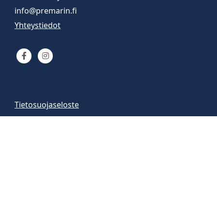
info@premarin.fi
Yhteystiedot
Tietosuojaseloste
Venemyynti
Venemyymälä auki
arkisin 9-16
la 10-13
Vene-esittelyt sopimuksen mukaan