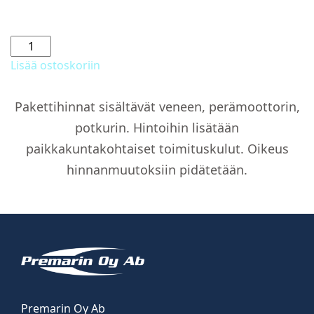
Avant
705
Lisää ostoskoriin
+
F200
Pakettihinnat sisältävät veneen, perämoottorin,
XL
potkurin. Hintoihin lisätään
DTS
määrä
paikkakuntakohtaiset toimituskulut. Oikeus
hinnanmuutoksiin pidätetään.
Premarin Oy Ab