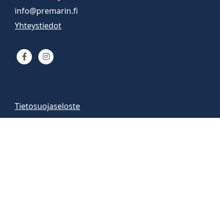
info@premarin.fi
Yhteystiedot
Tietosuojaseloste
Venemyynti
Venemyymälä auki
arkisin 9-16
la 10-13
Vene-esittelyt sopimuksen mukaan