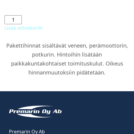
E
805
Lisää ostoskoriin
Septi
WC
Pakettihinnat sisältävät veneen, perämoottorin,
tankilla
potkurin. Hintoihin lisätään
määrä
paikkakuntakohtaiset toimituskulut. Oikeus
hinnanmuutoksiin pidätetään.
Premarin Oy Ab