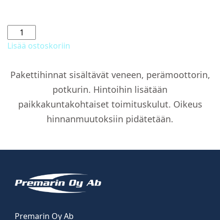
Ajokuomu
asennettuna
Lisää ostoskoriin
määrä
Pakettihinnat sisältävät veneen, perämoottorin,
potkurin. Hintoihin lisätään
paikkakuntakohtaiset toimituskulut. Oikeus
hinnanmuutoksiin pidätetään.
Premarin Oy Ab