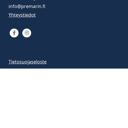
info@premarin.fi
Yhteystiedot
Tietosuojaseloste
Venemyynti
Venemyymälä auki
arkisin 9-16
la 10-13
Vene-esittelyt sopimuksen mukaan