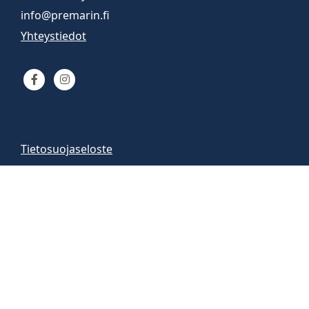
info@premarin.fi
Yhteystiedot
Tietosuojaseloste
Venemyynti
Venemyymälä auki
arkisin 9-16
la 10-13
Vene-esittelyt sopimuksen mukaan