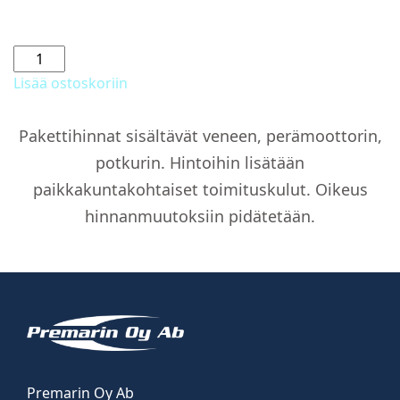
Aurinkopatja
etukannella
Lisää ostoskoriin
määrä
Pakettihinnat sisältävät veneen, perämoottorin,
potkurin. Hintoihin lisätään
paikkakuntakohtaiset toimituskulut. Oikeus
hinnanmuutoksiin pidätetään.
Premarin Oy Ab