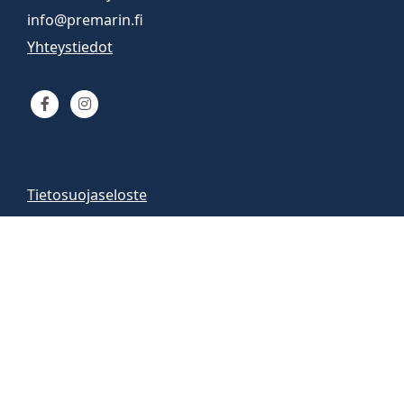
info@premarin.fi
Yhteystiedot
Tietosuojaseloste
Venemyynti
Venemyymälä auki
arkisin 9-16
la 10-13
Vene-esittelyt sopimuksen mukaan