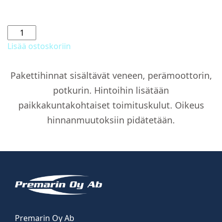
Pentry
määrä
Lisää ostoskoriin
Pakettihinnat sisältävät veneen, perämoottorin,
potkurin. Hintoihin lisätään
paikkakuntakohtaiset toimituskulut. Oikeus
hinnanmuutoksiin pidätetään.
Premarin Oy Ab