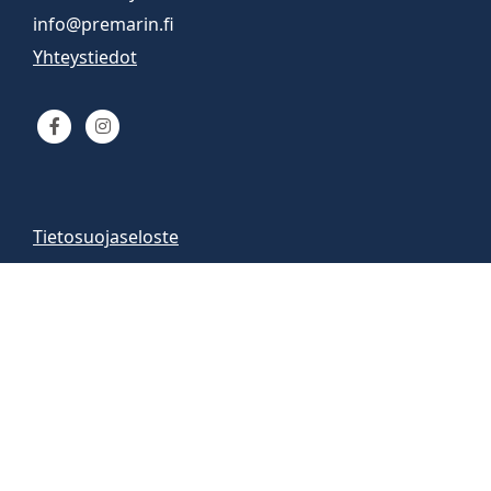
info@premarin.fi
Yhteystiedot
Tietosuojaseloste
Venemyynti
Venemyymälä auki
arkisin 9-16
la 10-13
Vene-esittelyt sopimuksen mukaan