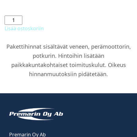
Pöytä
takakannelle
Lisää ostoskoriin
määrä
Pakettihinnat sisältävät veneen, perämoottorin,
potkurin. Hintoihin lisätään
paikkakuntakohtaiset toimituskulut. Oikeus
hinnanmuutoksiin pidätetään.
Premarin Oy Ab