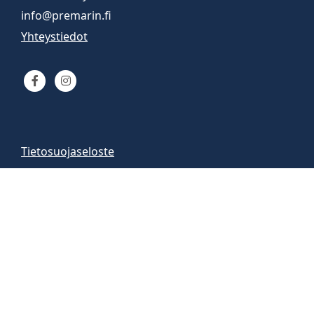
info@premarin.fi
Yhteystiedot
Tietosuojaseloste
Venemyynti
Venemyymälä auki
arkisin 9-16
la 10-13
Vene-esittelyt sopimuksen mukaan