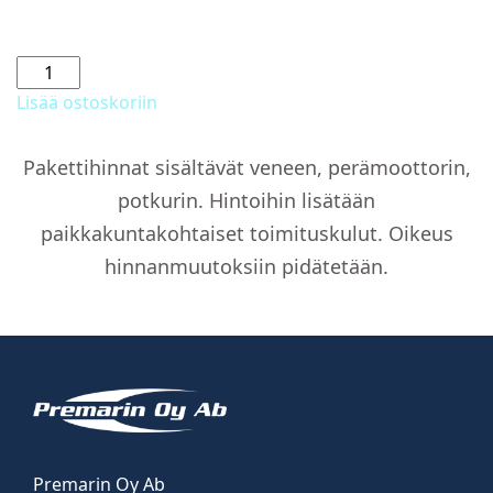
Kajutinta
6"
Lisää ostoskoriin
200
W-
Pakettihinnat sisältävät veneen, perämoottorin,
2
potkurin. Hintoihin lisätään
kpl
määrä
paikkakuntakohtaiset toimituskulut. Oikeus
hinnanmuutoksiin pidätetään.
Premarin Oy Ab