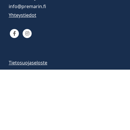
info@premarin.fi
Yhteystiedot
Tietosuojaseloste
Venemyynti
Venemyymälä auki
arkisin 9-16
la 10-13
Vene-esittelyt sopimuksen mukaan