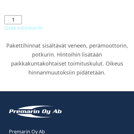
Keulapotkurin
ohjaustunneli
Lisää ostoskoriin
määrä
Pakettihinnat sisältävät veneen, perämoottorin,
potkurin. Hintoihin lisätään
paikkakuntakohtaiset toimituskulut. Oikeus
hinnanmuutoksiin pidätetään.
Premarin Oy Ab