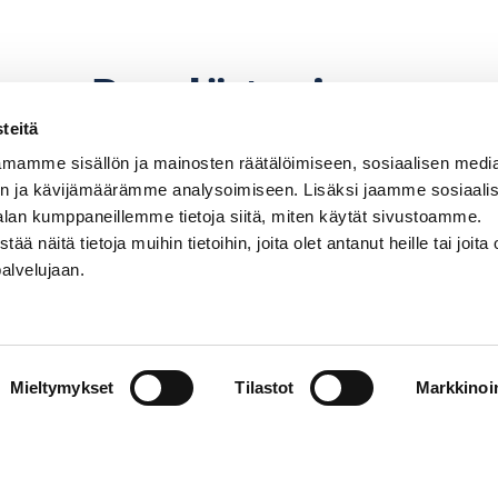
Pyydä tarjous
teitä
mamme sisällön ja mainosten räätälöimiseen, sosiaalisen medi
n ja kävijämäärämme analysoimiseen. Lisäksi jaamme sosiaali
alan kumppaneillemme tietoja siitä, miten käytät sivustoamme.
näitä tietoja muihin tietoihin, joita olet antanut heille tai joita 
palvelujaan.
perämoottorin, potkurin. Hintoihin lisätään paikkaku
hinnanmuutoksiin pidätetään.
Mieltymykset
Tilastot
Markkinoin
Venemyynti
PR