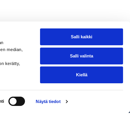
Salli kaikki
an
sen median,
Salli valinta
on kerätty,
Kiellä
ntakohtaiset toimituskulut. Oikeus
ti
Näytä tiedot
EDIUM Satamakauppa & Ravintola