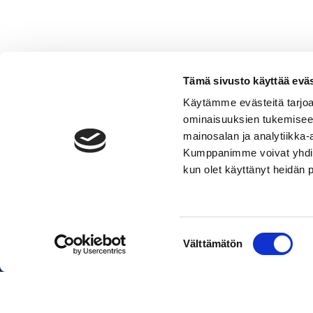
Tämä sivusto käyttää eväs
Käytämme evästeitä tarjoa
ominaisuuksien tukemisee
Knaapit
mainosalan ja analytiikka-
perässä
Lisää ostoskoriin
Kumppanimme voivat yhdistää 
määrä
kun olet käyttänyt heidän 
Pakettihinnat sisältävät veneen, 
Suostumuksen
Välttämätön
valinta