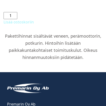
Meriveden
huuhtelupumppu
Lisää ostoskoriin
määrä
Pakettihinnat sisältävät veneen, perämoottorin,
potkurin. Hintoihin lisätään
paikkakuntakohtaiset toimituskulut. Oikeus
hinnanmuutoksiin pidätetään.
Premarin Oy Ab