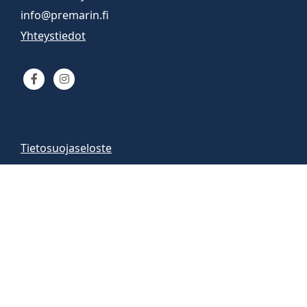
info@premarin.fi
Yhteystiedot
Tietosuojaseloste
Venemyynti
Venemyymälä auki
arkisin 9-16
la 10-13
Vene-esittelyt sopimuksen mukaan