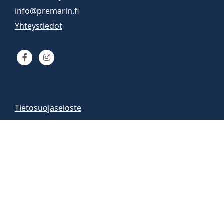
info@premarin.fi
Yhteystiedot
Tietosuojaseloste
Venemyynti
Venemyymälä auki
arkisin 9-16
la 10-13
Vene-esittelyt sopimuksen mukaan