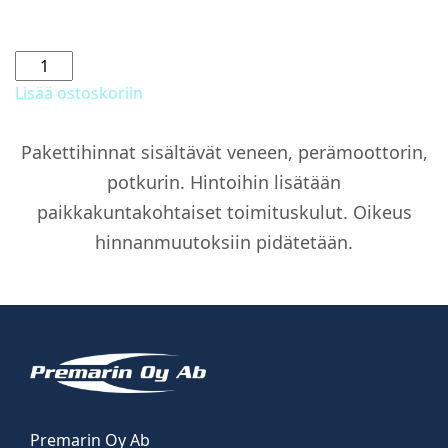
N
790
Lisää ostoskoriin
Satamapeite
asennettuna
Pakettihinnat sisältävät veneen, perämoottorin,
määrä
potkurin. Hintoihin lisätään
paikkakuntakohtaiset toimituskulut. Oikeus
hinnanmuutoksiin pidätetään.
Premarin Oy Ab