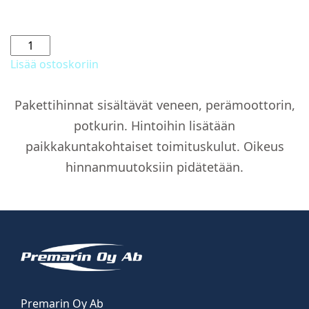
Noblesse
660
Lisää ostoskoriin
+
F175
Pakettihinnat sisältävät veneen, perämoottorin,
XL
potkurin. Hintoihin lisätään
DTS
määrä
paikkakuntakohtaiset toimituskulut. Oikeus
hinnanmuutoksiin pidätetään.
Premarin Oy Ab