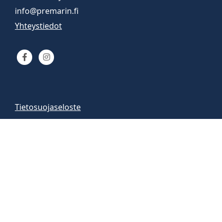
info@premarin.fi
Yhteystiedot
Tietosuojaseloste
Venemyynti
Venemyymälä auki
arkisin 9-16
la 10-13
Vene-esittelyt sopimuksen mukaan