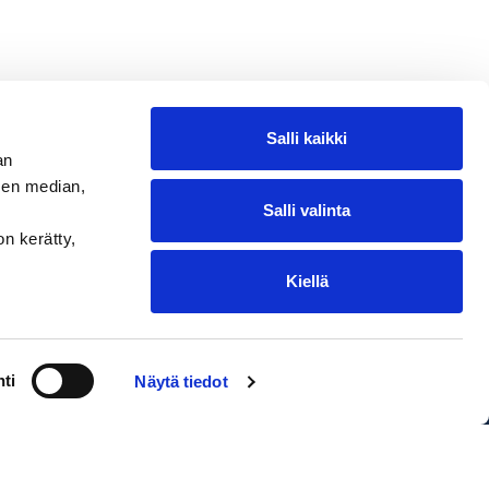
Salli kaikki
an
sen median,
Salli valinta
on kerätty,
Kiellä
ntakohtaiset toimituskulut. Oikeus
ti
Näytä tiedot
EDIUM Satamakauppa & Ravintola