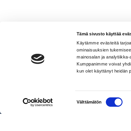
Tämä sivusto käyttää eväs
Käytämme evästeitä tarjoa
ominaisuuksien tukemisee
Noblesse
mainosalan ja analytiikka-
720
Lisää ostoskoriin
Kumppanimme voivat yhdistää 
+
kun olet käyttänyt heidän 
V250
Pakettihinnat sisältävät veneen, 
XL
AMS
DTS
Suostumuksen
Välttämätön
määrä
valinta