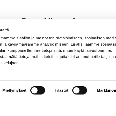
Pyydä tarjous
teitä
mamme sisällön ja mainosten räätälöimiseen, sosiaalisen medi
n ja kävijämäärämme analysoimiseen. Lisäksi jaamme sosiaali
alan kumppaneillemme tietoja siitä, miten käytät sivustoamme.
näitä tietoja muihin tietoihin, joita olet antanut heille tai joita 
palvelujaan.
perämoottorin, potkurin. Hintoihin lisätään paikkaku
hinnanmuutoksiin pidätetään.
Mieltymykset
Tilastot
Markkinoin
Venemyynti
PR