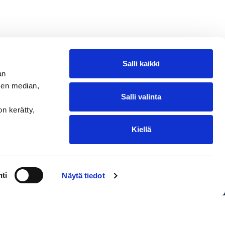
Salli kaikki
an
sen median,
Salli valinta
on kerätty,
Kiellä
ntakohtaiset toimituskulut. Oikeus
ti
Näytä tiedot
EDIUM Satamakauppa & Ravintola