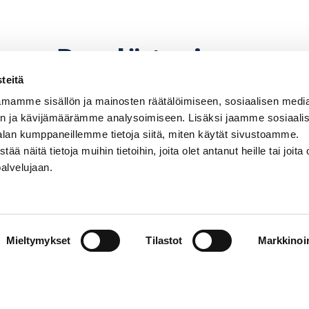
Pyydä tarjous
teitä
mamme sisällön ja mainosten räätälöimiseen, sosiaalisen medi
n ja kävijämäärämme analysoimiseen. Lisäksi jaamme sosiaali
alan kumppaneillemme tietoja siitä, miten käytät sivustoamme.
näitä tietoja muihin tietoihin, joita olet antanut heille tai joita 
palvelujaan.
perämoottorin, potkurin. Hintoihin lisätään paikkaku
hinnanmuutoksiin pidätetään.
Mieltymykset
Tilastot
Markkinoin
Venemyynti
PR