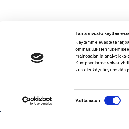
Tämä sivusto käyttää eväs
Käytämme evästeitä tarjoa
ominaisuuksien tukemisee
Pentterimoduuli
mainosalan ja analytiikka-
määrä
Lisää ostoskoriin
Kumppanimme voivat yhdistää 
kun olet käyttänyt heidän 
Pakettihinnat sisältävät veneen, 
Suostumuksen
Välttämätön
valinta