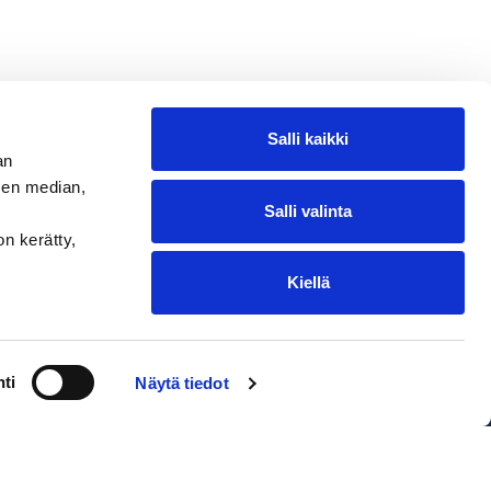
Salli kaikki
an
sen median,
Salli valinta
on kerätty,
Kiellä
ntakohtaiset toimituskulut. Oikeus
ti
Näytä tiedot
EDIUM Satamakauppa & Ravintola