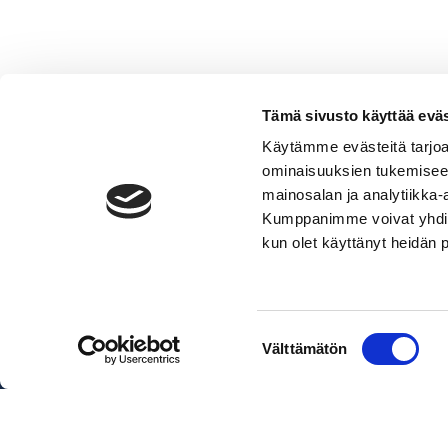
Tämä sivusto käyttää eväs
Käytämme evästeitä tarjoa
ominaisuuksien tukemisee
Peräankkurivinssi
mainosalan ja analytiikka-
määrä
Lisää ostoskoriin
Kumppanimme voivat yhdistää 
kun olet käyttänyt heidän 
Pakettihinnat sisältävät veneen, 
Suostumuksen
Välttämätön
valinta