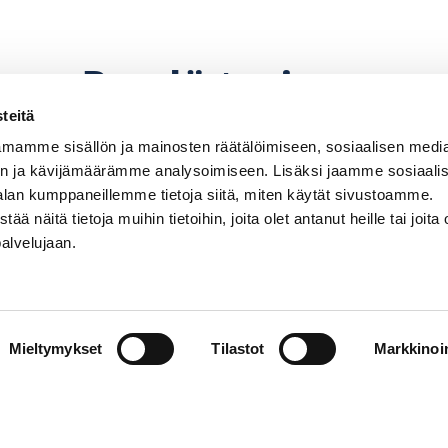
Pyydä tarjous
teitä
mamme sisällön ja mainosten räätälöimiseen, sosiaalisen medi
n ja kävijämäärämme analysoimiseen. Lisäksi jaamme sosiaali
alan kumppaneillemme tietoja siitä, miten käytät sivustoamme.
näitä tietoja muihin tietoihin, joita olet antanut heille tai joita 
palvelujaan.
perämoottorin, potkurin. Hintoihin lisätään paikkaku
hinnanmuutoksiin pidätetään.
Mieltymykset
Tilastot
Markkinoin
Venemyynti
PR