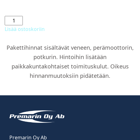
Polttoainesäiliö
50
Lisää ostoskoriin
L
määrä
Pakettihinnat sisältävät veneen, perämoottorin,
potkurin. Hintoihin lisätään
paikkakuntakohtaiset toimituskulut. Oikeus
hinnanmuutoksiin pidätetään.
Premarin Oy Ab