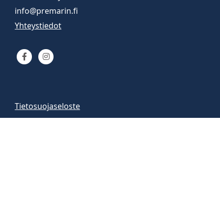
info@premarin.fi
Yhteystiedot
Tietosuojaseloste
Venemyynti
Venemyymälä auki
arkisin 9-16
la 10-13
Vene-esittelyt sopimuksen mukaan