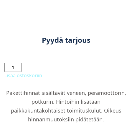
Pyydä tarjous
RS
705
Lisää ostoskoriin
Avant
RS
Pakettihinnat sisältävät veneen, perämoottorin,
+
potkurin. Hintoihin lisätään
paketti
määrä
paikkakuntakohtaiset toimituskulut. Oikeus
hinnanmuutoksiin pidätetään.