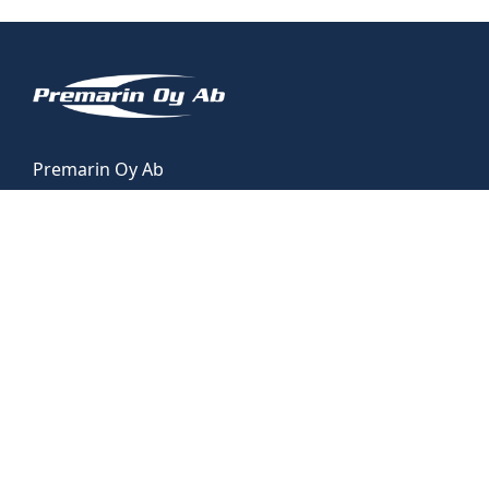
Premarin Oy Ab
info@premarin.fi
Yhteystiedot
Tietosuojaseloste
Venemyynti