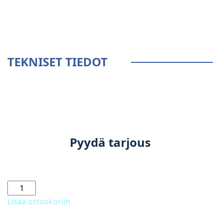
TEKNISET TIEDOT
Pyydä tarjous
RS
705
Lisää ostoskoriin
Avant