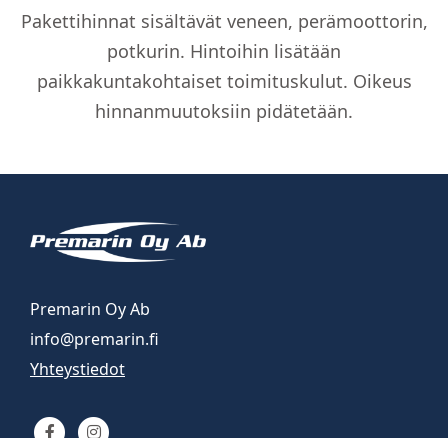
RS
Pakettihinnat sisältävät veneen, perämoottorin,
paketti
potkurin. Hintoihin lisätään
määrä
paikkakuntakohtaiset toimituskulut. Oikeus
hinnanmuutoksiin pidätetään.
Premarin Oy Ab
info@premarin.fi
Yhteystiedot