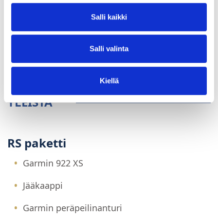
Salli kaikki
Salli valinta
Kiellä
YLEISTÄ
RS paketti
Garmin 922 XS
Jääkaappi
Garmin peräpeilinanturi