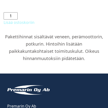
RS
800C
Lisää ostoskoriin
+
V300
Pakettihinnat sisältävät veneen, perämoottorin,
XL
potkurin. Hintoihin lisätään
AMS
DTS
paikkakuntakohtaiset toimituskulut. Oikeus
määrä
hinnanmuutoksiin pidätetään.
Premarin Oy Ab