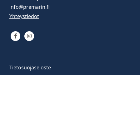
info@premarin.fi
Yhteystiedot
Tietosuojaseloste
Venemyynti
Venemyymälä auki
arkisin 9-16
la 10-13
Vene-esittelyt sopimuksen mukaan