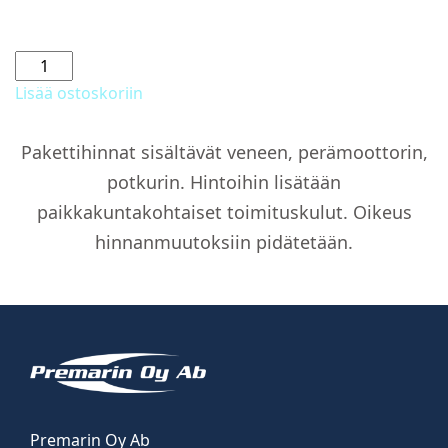
Alastaitettavat
penkit
Lisää ostoskoriin
keulassa
määrä
Pakettihinnat sisältävät veneen, perämoottorin,
potkurin. Hintoihin lisätään
paikkakuntakohtaiset toimituskulut. Oikeus
hinnanmuutoksiin pidätetään.
Premarin Oy Ab