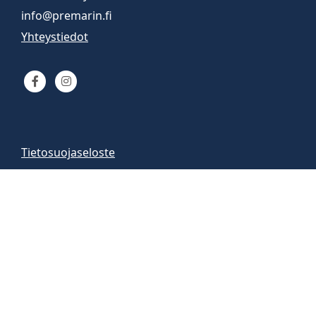
info@premarin.fi
Yhteystiedot
Tietosuojaseloste
Venemyynti
Venemyymälä auki
arkisin 9-16
la 10-13
Vene-esittelyt sopimuksen mukaan