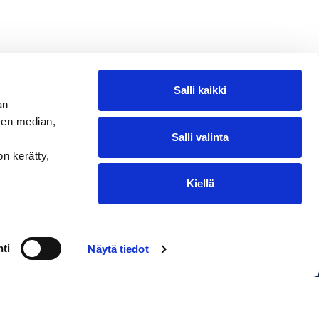
Salli kaikki
an
sen median,
Salli valinta
on kerätty,
Kiellä
ntakohtaiset toimituskulut. Oikeus
ti
Näytä tiedot
EDIUM Satamakauppa & Ravintola