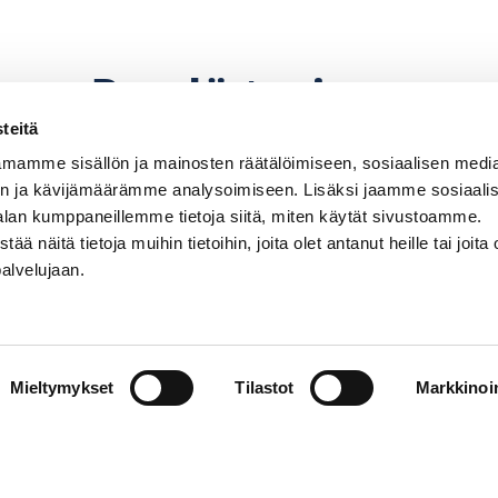
Pyydä tarjous
teitä
mamme sisällön ja mainosten räätälöimiseen, sosiaalisen medi
n ja kävijämäärämme analysoimiseen. Lisäksi jaamme sosiaali
alan kumppaneillemme tietoja siitä, miten käytät sivustoamme.
näitä tietoja muihin tietoihin, joita olet antanut heille tai joita 
palvelujaan.
perämoottorin, potkurin. Hintoihin lisätään paikkaku
hinnanmuutoksiin pidätetään.
Mieltymykset
Tilastot
Markkinoin
Venemyynti
PR