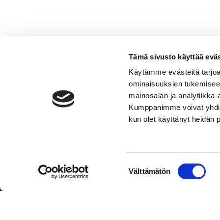
Tämä sivusto käyttää eväs
Käytämme evästeitä tarjoa
ominaisuuksien tukemisee
Targakaari
mainosalan ja analytiikka-
(musta)
Lisää ostoskoriin
Kumppanimme voivat yhdistää 
määrä
kun olet käyttänyt heidän 
Pakettihinnat sisältävät veneen, 
Suostumuksen
Välttämätön
valinta