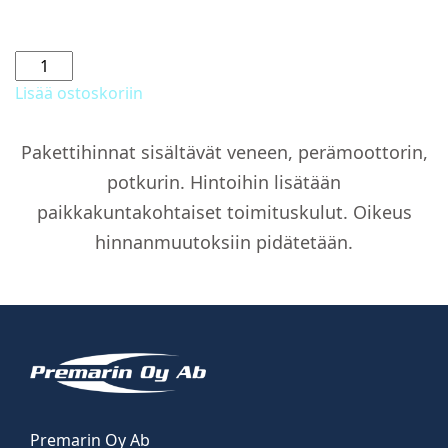
Verhot
määrä
Lisää ostoskoriin
Pakettihinnat sisältävät veneen, perämoottorin,
potkurin. Hintoihin lisätään
paikkakuntakohtaiset toimituskulut. Oikeus
hinnanmuutoksiin pidätetään.
Premarin Oy Ab