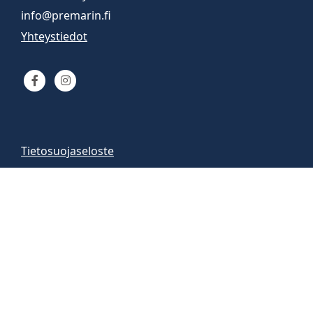
info@premarin.fi
Yhteystiedot
Tietosuojaseloste
Venemyynti
Venemyymälä auki
arkisin 9-16
la 10-13
Vene-esittelyt sopimuksen mukaan