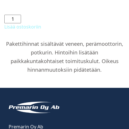
AMT
165
Lisää ostoskoriin
BR
+
Pakettihinnat sisältävät veneen, perämoottorin,
Yamaha
potkurin. Hintoihin lisätään
F50HETL
määrä
paikkakuntakohtaiset toimituskulut. Oikeus
hinnanmuutoksiin pidätetään.
Premarin Oy Ab