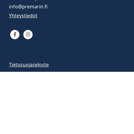
info@premarin.fi
Yhteystiedot
Tietosuojaseloste
Venemyynti
Venemyymälä auki
arkisin 9-16
la 10-13
Vene-esittelyt sopimuksen mukaan