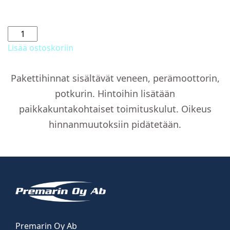
AMT
160
Lisää ostoskoriin
R
+
Pakettihinnat sisältävät veneen, perämoottorin,
Yamaha
potkurin. Hintoihin lisätään
F50
määrä
paikkakuntakohtaiset toimituskulut. Oikeus
hinnanmuutoksiin pidätetään.
Premarin Oy Ab