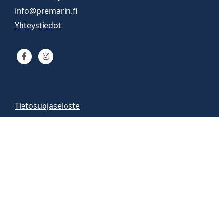
info@premarin.fi
Yhteystiedot
Tietosuojaseloste
Venemyynti
Venemyymälä auki
arkisin 9-16
la 10-13
Vene-esittelyt sopimuksen mukaan