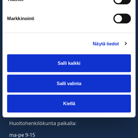
Venemyynti
Markkinointi
Venemyymälä auki
arkisin 9-16
Näytä tiedot
la 10-13
Vene-esittelyt sopimuksen mukaan
Salli kaikki
0400 840 985
Trafi venerekisteröinti arkisin 9:30-14
Salli valinta
Pyhäpäivinä olemme suljettuna.
Kiellä
Venehuolto
Huoltohenkilökunta paikalla:
ma-pe 9-15