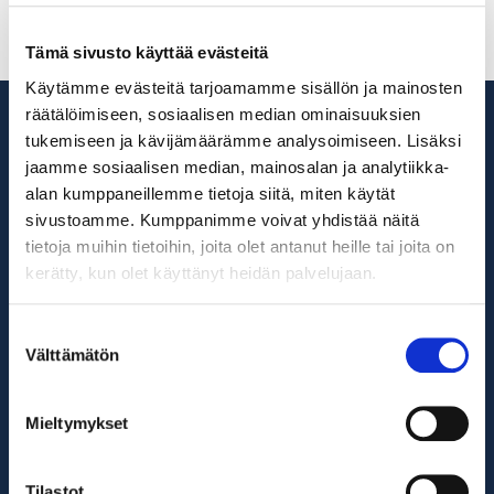
3.3.2020 - Testpost 2
Tämä sivusto käyttää evästeitä
Käytämme evästeitä tarjoamamme sisällön ja mainosten
räätälöimiseen, sosiaalisen median ominaisuuksien
tukemiseen ja kävijämäärämme analysoimiseen. Lisäksi
jaamme sosiaalisen median, mainosalan ja analytiikka-
alan kumppaneillemme tietoja siitä, miten käytät
sivustoamme. Kumppanimme voivat yhdistää näitä
Premarin Oy Ab
tietoja muihin tietoihin, joita olet antanut heille tai joita on
info@premarin.fi
kerätty, kun olet käyttänyt heidän palvelujaan.
Yhteystiedot
Suostumuksen
Välttämätön
valinta
Mieltymykset
Tietosuojaseloste
Tilastot