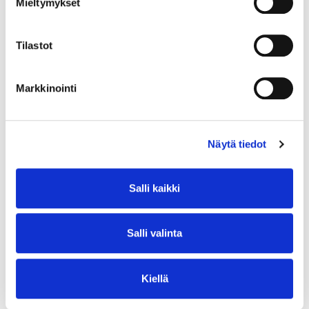
Mieltymykset
Tilastot
Markkinointi
Näytä tiedot
Salli kaikki
Salli valinta
Kiellä