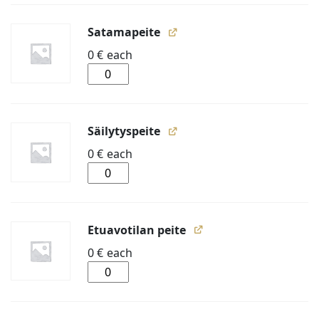
jalka
määrä
Satamapeite
0
€
each
Satamapeite
määrä
Säilytyspeite
0
€
each
Säilytyspeite
määrä
Etuavotilan peite
0
€
each
Etuavotilan
peite
määrä