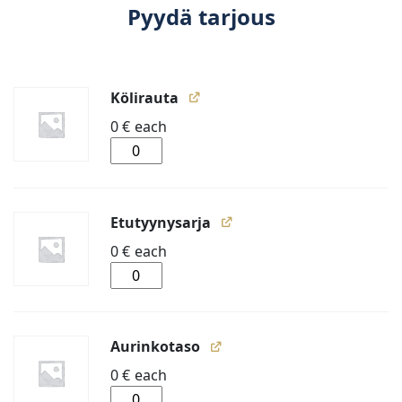
Pyydä tarjous
Kölirauta
0
€
each
Kölirauta
määrä
Etutyynysarja
0
€
each
Etutyynysarja
määrä
Aurinkotaso
0
€
each
Aurinkotaso