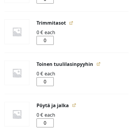
määrä
Trimmitasot
0
€
each
Trimmitasot
määrä
Toinen tuulilasinpyyhin
0
€
each
Toinen
tuulilasinpyyhin
määrä
Pöytä ja jalka
0
€
each
Pöytä
ja