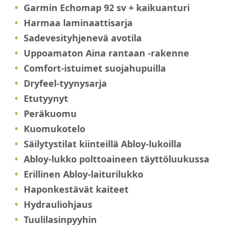
Garmin Echomap 92 sv + kaikuanturi
Harmaa laminaattisarja
Sadevesityhjenevä avotila
Uppoamaton Aina rantaan -rakenne
Comfort-istuimet suojahupuilla
Dryfeel-tyynysarja
Etutyynyt
Peräkuomu
Kuomukotelo
Säilytystilat kiinteillä Abloy-lukoilla
Abloy-lukko polttoaineen täyttöluukussa
Erillinen Abloy-laiturilukko
Haponkestävät kaiteet
Hydrauliohjaus
Tuulilasinpyyhin