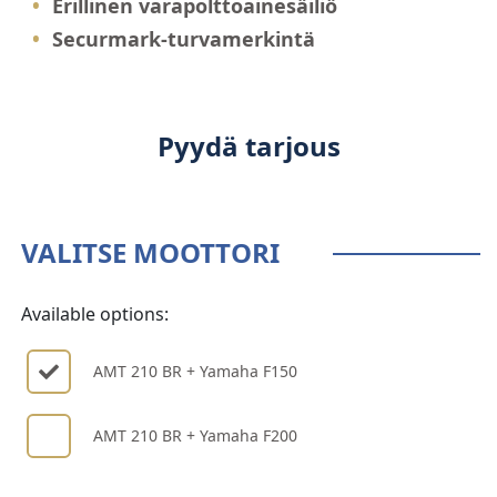
Erillinen varapolttoainesäiliö
Securmark-turvamerkintä
Pyydä tarjous
VALITSE MOOTTORI
Valitse
Available options:
moottori
AMT 210 BR + Yamaha F150
AMT 210 BR + Yamaha F200