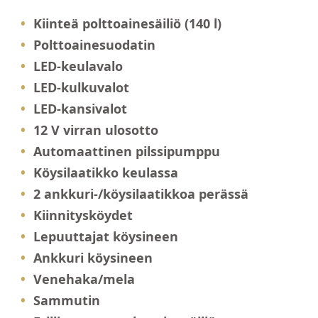
Kiinteä polttoainesäiliö (140 l)
Polttoainesuodatin
LED-keulavalo
LED-kulkuvalot
LED-kansivalot
12 V virran ulosotto
Automaattinen pilssipumppu
Köysilaatikko keulassa
2 ankkuri-/köysilaatikkoa perässä
Kiinnitysköydet
Lepuuttajat köysineen
Ankkuri köysineen
Venehaka/mela
Sammutin