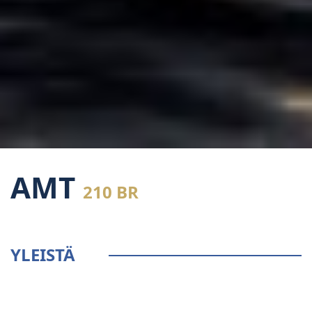
AMT
210 BR
YLEISTÄ