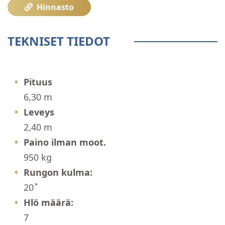
Hinnasto
TEKNISET TIEDOT
Pituus
6,30 m
Leveys
2,40 m
Paino ilman moot.
950 kg
Rungon kulma:
20 ̊
Hlö määrä:
7